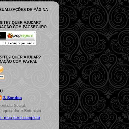
ISUALIZAÇÕES DE PÁGINA
SITE? QUER AJUDAR?
DOAÇÃO COM PAGSEGURO
SITE? QUER AJUDAR?
OAÇÃO COM PAYPAL
EU
J. Sandes
ientista Social,
esquisador e Botonista.
er meu perfil completo