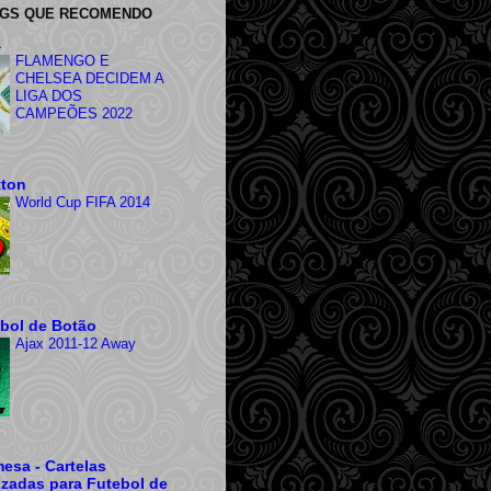
OGS QUE RECOMENDO
a
FLAMENGO E
CHELSEA DECIDEM A
LIGA DOS
CAMPEÕES 2022
tton
World Cup FIFA 2014
ebol de Botão
Ajax 2011-12 Away
esa - Cartelas
izadas para Futebol de