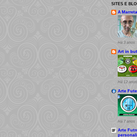
SITES E BL
A Marret
Há 3 anos
Art in bu
Há 12 anos
Arte Fut
Há 7 anos
Arte Futm
personal