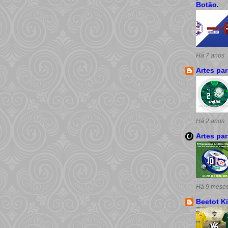
Botão.
Há 7 anos
Artes pa
Há 2 anos
Artes pa
Há 9 mese
Beetot Ki