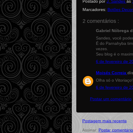
Postado por
J. Sandes
às
Marcadores:
Botões Deco
2 comentários :
Gabriel Nóbrega di
Sandes, você poder
É do Parnahyba tim
vezes.
Seu blog é o maxim
6 de fevereiro de 2
Moisés Correia
dis
Olha só o Vitoriaç
6 de fevereiro de 2
Postar um comentário
Postagem mais recente
Assinar:
Postar comentário