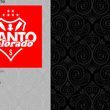
ETO
ado
S