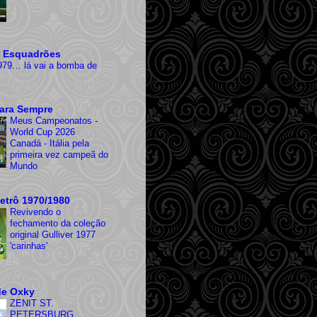
 Esquadrões
979… lá vai a bomba de
ara Sempre
Meus Campeonatos -
World Cup 2026
Canadá - Itália pela
primeira vez campeã do
Mundo
etrô 1970/1980
Revivendo o
fechamento da coleção
original Gulliver 1977
'carinhas'
de Oxky
ZENIT ST.
PETERSBURG