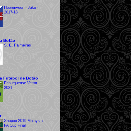
Heerenveen - Jako -
2017-18
ra Botão
S. E. Palmeiras
ra Futebol de Botão
Friburguense Vettor
2021
s
t
Shopee 2019 Malaysia
FA Cup Final