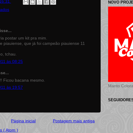
16:31
NOVO PROJ
rados
sse...
ia postar um kit pra mim.
e piauiense, que já foi campeão piauiense 11
o, tchau.
011 às 08:25
se...
o!!! Ficou bacana mesmo.
Manto Color
011 às 19:57
SEGUIDORE
Página inicial
Postagem mais antiga
s ( Atom )