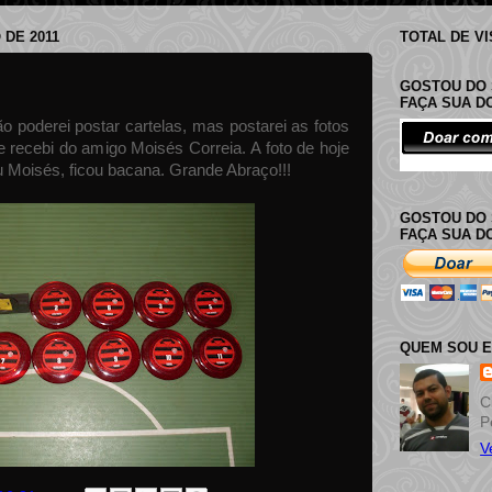
 DE 2011
TOTAL DE V
GOSTOU DO 
FAÇA SUA 
 poderei postar cartelas, mas postarei as fotos
 recebi do amigo Moisés Correia. A foto de hoje
eu Moisés, ficou bacana. Grande Abraço!!!
GOSTOU DO 
FAÇA SUA D
QUEM SOU 
C
P
V