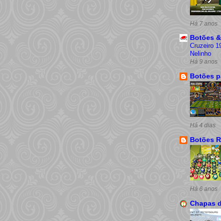
Há 7 anos
Botões &
Cruzeiro 1
Nelinho
Há 9 anos
Botões p
Há 4 dias
Botões R
Há 6 anos
Chapas 