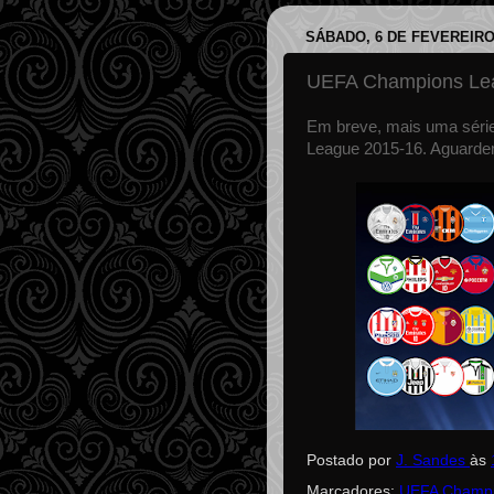
SÁBADO, 6 DE FEVEREIRO
UEFA Champions Le
Em breve, mais uma séri
League 2015-16. Aguardem
Postado por
J. Sandes
às
Marcadores:
UEFA Champi