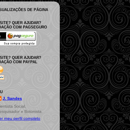
ISUALIZAÇÕES DE PÁGINA
SITE? QUER AJUDAR?
DOAÇÃO COM PAGSEGURO
SITE? QUER AJUDAR?
OAÇÃO COM PAYPAL
EU
J. Sandes
ientista Social,
esquisador e Botonista.
er meu perfil completo