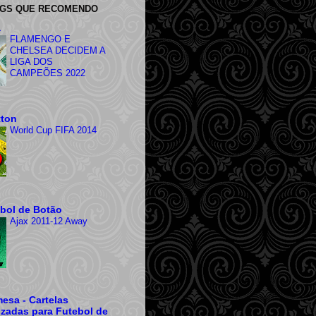
OGS QUE RECOMENDO
a
FLAMENGO E
CHELSEA DECIDEM A
LIGA DOS
CAMPEÕES 2022
tton
World Cup FIFA 2014
ebol de Botão
Ajax 2011-12 Away
esa - Cartelas
izadas para Futebol de