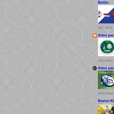
Botão.
Há 7 anos
Artes pa
Há 2 anos
Artes pa
Há 9 mese
Beetot Ki