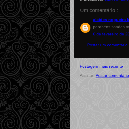
Um comentário :
alcides nogueira 
parabéns sandes m
6 de fevereiro de 2
Postar um comentário
Postagem mais recente
Assinar:
Postar comentário