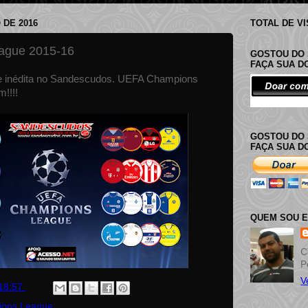
 DE 2016
TOTAL DE V
ague 2015-16
GOSTOU DO 
FAÇA SUA 
e inédita no Sandescudos. UEFA Champions
!!!!
GOSTOU DO 
FAÇA SUA D
QUEM SOU 
C
P
V
18:57
ons League