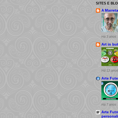
SITES E BL
A Marret
Há 3 anos
Art in bu
Há 12 anos
Arte Fut
Há 7 anos
Arte Futm
personal