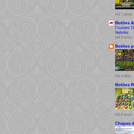
Há 7 anos
Botões &
Cruzeiro 1
Nelinho
Há 9 anos
Botões p
Há 4 dias
Botões R
Há 6 anos
Chapas 