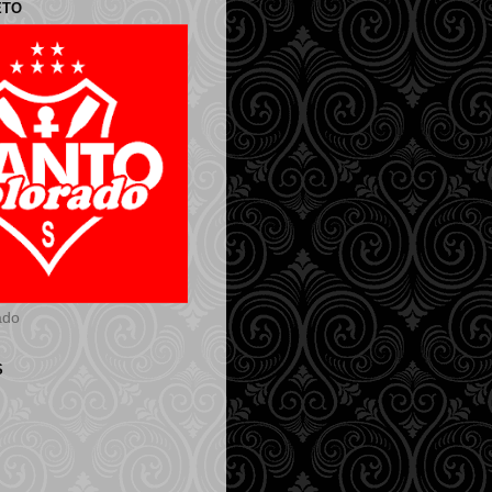
ETO
ado
S