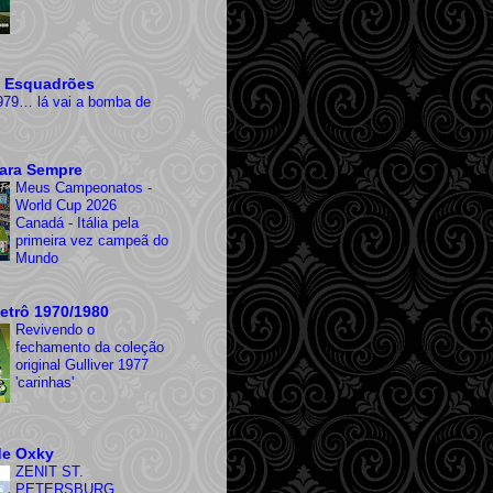
 Esquadrões
979… lá vai a bomba de
ara Sempre
Meus Campeonatos -
World Cup 2026
Canadá - Itália pela
primeira vez campeã do
Mundo
etrô 1970/1980
Revivendo o
fechamento da coleção
original Gulliver 1977
'carinhas'
de Oxky
ZENIT ST.
PETERSBURG