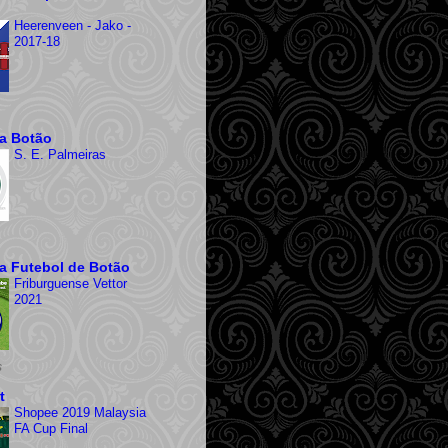
Heerenveen - Jako -
2017-18
ra Botão
S. E. Palmeiras
ra Futebol de Botão
Friburguense Vettor
2021
s
t
Shopee 2019 Malaysia
FA Cup Final