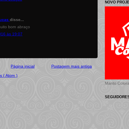
NOVO PROJ
lucas
disse...
uito bom abraço
016 às 19:07
Página inicial
Postagem mais antiga
s ( Atom )
Manto Color
SEGUIDORE