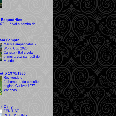
 Esquadrões
979… lá vai a bomba de
ara Sempre
Meus Campeonatos -
World Cup 2026
Canadá - Itália pela
primeira vez campeã do
Mundo
etrô 1970/1980
Revivendo o
fechamento da coleção
original Gulliver 1977
'carinhas'
de Oxky
ZENIT ST.
PETERSBURG