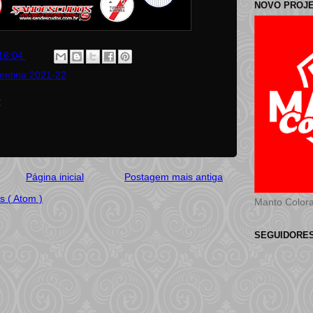
NOVO PROJ
16:04
gentina 2021-22
:
Página inicial
Postagem mais antiga
s ( Atom )
Manto Color
SEGUIDORE