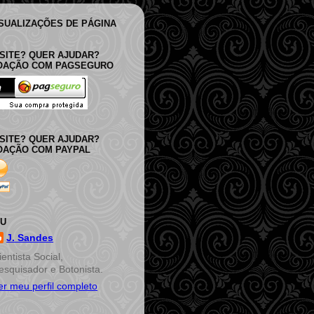
ISUALIZAÇÕES DE PÁGINA
SITE? QUER AJUDAR?
DOAÇÃO COM PAGSEGURO
SITE? QUER AJUDAR?
OAÇÃO COM PAYPAL
EU
J. Sandes
ientista Social,
esquisador e Botonista.
er meu perfil completo