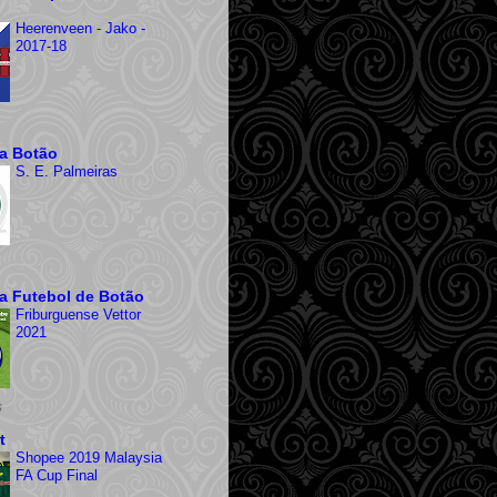
Heerenveen - Jako -
2017-18
ra Botão
S. E. Palmeiras
ra Futebol de Botão
Friburguense Vettor
2021
s
t
Shopee 2019 Malaysia
FA Cup Final