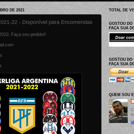
UBRO DE 2021
TOTAL DE V
 2021-22 - Disponível para Encomendas
GOSTOU DO 
FAÇA SUA 
2022. Faça seu pedido!!
il.com
s
GOSTOU DO 
FAÇA SUA D
s
QUEM SOU 
C
P
V