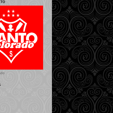
ETO
ado
S