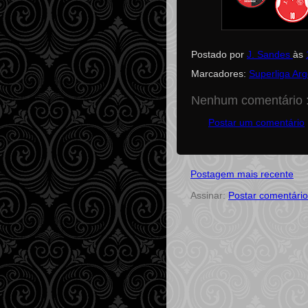
Postado por
J. Sandes
às
Marcadores:
Superliga Ar
Nenhum comentário 
Postar um comentário
Postagem mais recente
Assinar:
Postar comentário