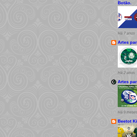
Botão.
Há 7 anos
Artes pa
Há 2 anos
Artes pa
Há 9 mese
Beetot Ki