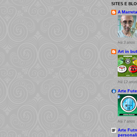
SITES E BL
A Marret
Há 3 anos
Art in bu
Há 12 anos
Arte Fut
Há 7 anos
Arte Futm
personal