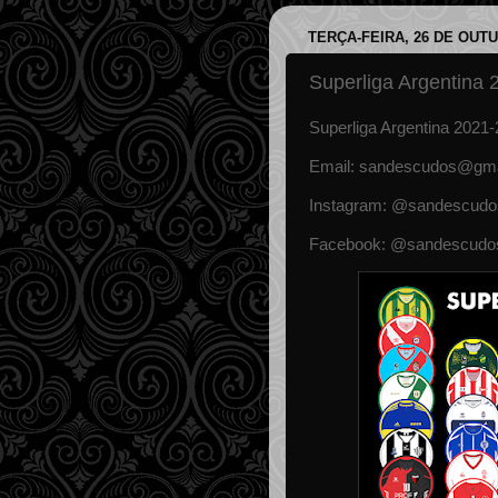
TERÇA-FEIRA, 26 DE OUT
Superliga Argentina
Superliga Argentina 2021-
Email: sandescudos@gma
Instagram: @sandescudo
Facebook: @sandescudo