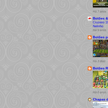
Há 7 anos
Botões &
Cruzeiro 1
Nelinho
Há 9 anos
Botões p
Há 3 dias
Botões R
Há 6 anos
Chapas 