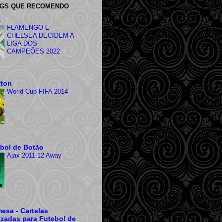
OGS QUE RECOMENDO
a
FLAMENGO E
CHELSEA DECIDEM A
LIGA DOS
CAMPEÕES 2022
tton
World Cup FIFA 2014
ebol de Botão
Ajax 2011-12 Away
esa - Cartelas
izadas para Futebol de