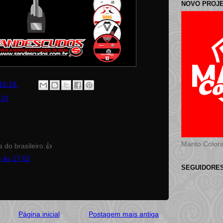
NOVO PROJ
18:19
010
Manto Color
 do brasileiro.👍
 às 17:02
SEGUIDORE
Página inicial
Postagem mais antiga