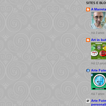
SITES E BL
A Marret
Há 3 anos
Art in bu
Há 12 anos
Arte Fut
Há 7 anos
Arte Futm
personal