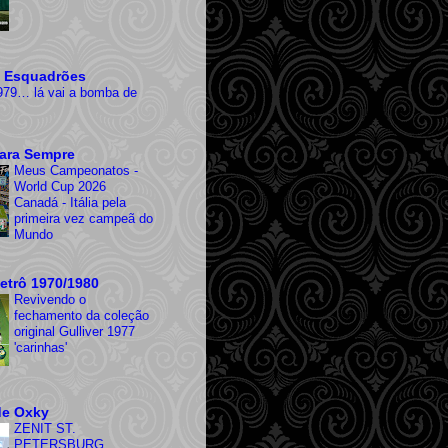
 Esquadrões
979… lá vai a bomba de
ara Sempre
Meus Campeonatos -
World Cup 2026
Canadá - Itália pela
primeira vez campeã do
Mundo
etrô 1970/1980
Revivendo o
fechamento da coleção
original Gulliver 1977
'carinhas'
de Oxky
ZENIT ST.
PETERSBURG