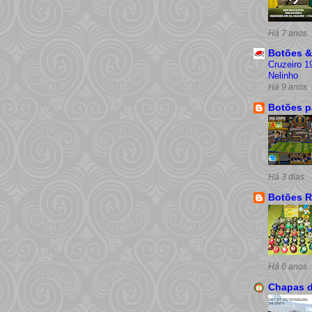
Há 7 anos
Botões &
Cruzeiro 1
Nelinho
Há 9 anos
Botões p
Há 3 dias
Botões R
Há 6 anos
Chapas 