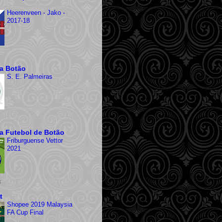
Heerenveen - Jako -
2017-18
ra Botão
S. E. Palmeiras
ra Futebol de Botão
Friburguense Vettor
2021
s
t
Shopee 2019 Malaysia
FA Cup Final