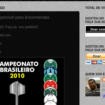
022
TOTAL DE V
isponível para Encomendas
GOSTOU DO 
FAÇA SUA 
0. Faça já seu pedido!!!
il.com
s
GOSTOU DO 
FAÇA SUA D
s
QUEM SOU 
C
P
V