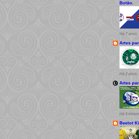
Botão.
Há 7 anos
Artes pa
Há 2 anos
Artes pa
Há 9 mese
Beetot Ki