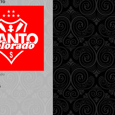
ETO
ado
S