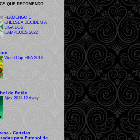
OGS QUE RECOMENDO
a
FLAMENGO E
CHELSEA DECIDEM A
LIGA DOS
CAMPEÕES 2022
tton
World Cup FIFA 2014
ebol de Botão
Ajax 2011-12 Away
esa - Cartelas
izadas para Futebol de