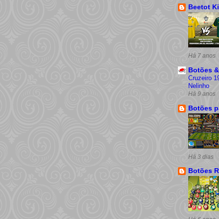
Beetot Ki
Há 7 anos
Botões &
Cruzeiro 1
Nelinho
Há 9 anos
Botões p
Há 3 dias
Botões R