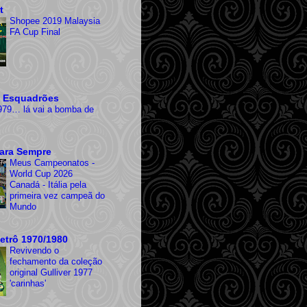
t
Shopee 2019 Malaysia
FA Cup Final
 Esquadrões
979… lá vai a bomba de
ara Sempre
Meus Campeonatos -
World Cup 2026
Canadá - Itália pela
primeira vez campeã do
Mundo
etrô 1970/1980
Revivendo o
fechamento da coleção
original Gulliver 1977
'carinhas'