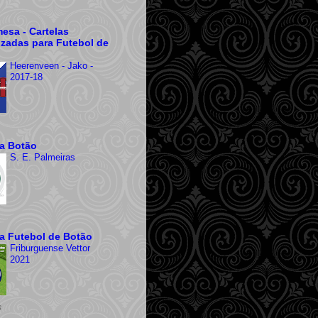
esa - Cartelas
izadas para Futebol de
Heerenveen - Jako -
2017-18
ra Botão
S. E. Palmeiras
ra Futebol de Botão
Friburguense Vettor
2021
s