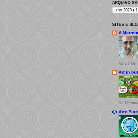
ARQUIVO S
SITES E BL
A Marret
Há 3 anos
Art in bu
Há 12 anos
Arte Fut