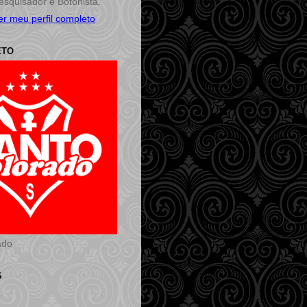
esquisador e Botonista.
er meu perfil completo
ETO
ado
S