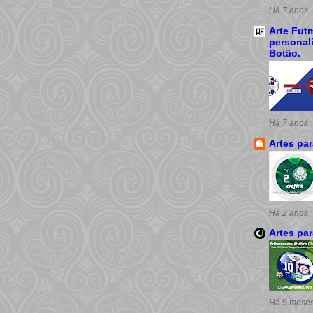
Há 7 anos
Arte Futm
personal
Botão.
Há 7 anos
Artes pa
Há 2 anos
Artes pa
Há 9 mese