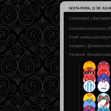
SEXTA-FEIRA, 21 DE JULH
Conmebol Libertador
Conmebol Libertadores 202
Email: sandescudos@gma
Instagram: @sandescudo
Facebook: @sandescudo