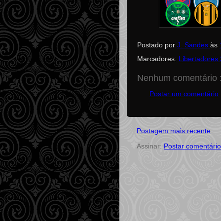
Postado por
J. Sandes
às
Marcadores:
Libertadores
Nenhum comentário 
Postar um comentário
Postagem mais recente
Assinar:
Postar comentário