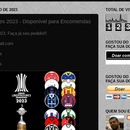
O DE 2023
TOTAL DE V
es 2023 - Disponível para Encomendas
1
2
3
3. Faça já seu pedido!!!
GOSTOU DO 
il.com
FAÇA SUA 
s
s
GOSTOU DO 
FAÇA SUA D
QUEM SOU 
C