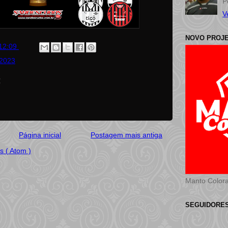
P
V
NOVO PROJ
12:09
 2023
:
Página inicial
Postagem mais antiga
s ( Atom )
Manto Color
SEGUIDORE