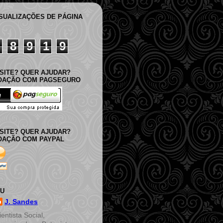
ISUALIZAÇÕES DE PÁGINA
8
9
1
9
SITE? QUER AJUDAR?
DOAÇÃO COM PAGSEGURO
SITE? QUER AJUDAR?
OAÇÃO COM PAYPAL
EU
J. Sandes
ientista Social,